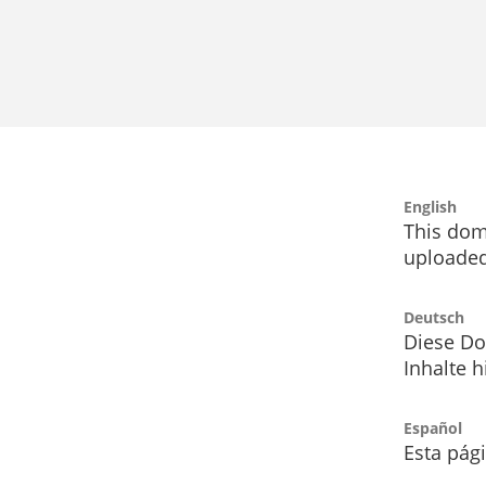
English
This dom
uploaded
Deutsch
Diese Do
Inhalte h
Español
Esta pág