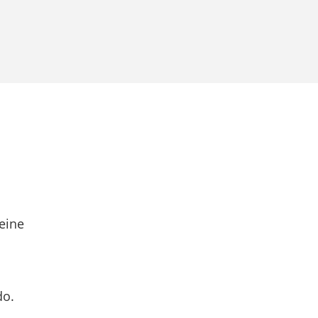
eine
do.